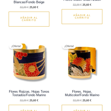
Blancas/Fondo Beige
32,00
€
25,60
€
32,00
€
25,60
€
AÑADIR AL
AÑADIR AL
CARRITO
CARRITO
El
El
El
El
precio
precio
precio
precio
¡Oferta!
¡Oferta!
original
actual
original
actual
era:
es:
era:
es:
32,00 €.
25,60 €.
32,00 €.
25,60 €.
Flores Rojizas, Hojas Tonos
Flores, Hojas,
Tostados/Fondo Marino
Multicolor/Fondo Marino
32,00
€
25,60
€
32,00
€
25,60
€
AÑADIR AL
AÑADIR AL