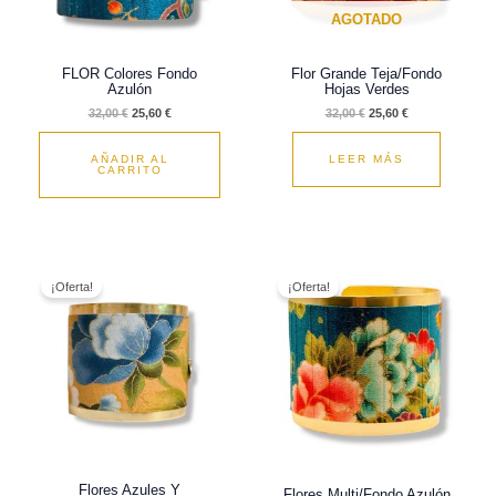
AGOTADO
FLOR Colores Fondo
Flor Grande Teja/Fondo
Azulón
Hojas Verdes
32,00
€
25,60
€
32,00
€
25,60
€
AÑADIR AL
LEER MÁS
CARRITO
El
El
El
El
precio
precio
precio
precio
¡Oferta!
¡Oferta!
original
actual
original
actual
era:
es:
era:
es:
32,00 €.
25,60 €.
32,00 €.
25,60 €.
Flores Azules Y
Flores Multi/Fondo Azulón