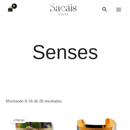
Ir
MAI
Buscar
al
MEN
contenido
Senses
Mostrando 9–16 de 26 resultados
El
El
precio
precio
¡Oferta!
original
actual
era:
es: