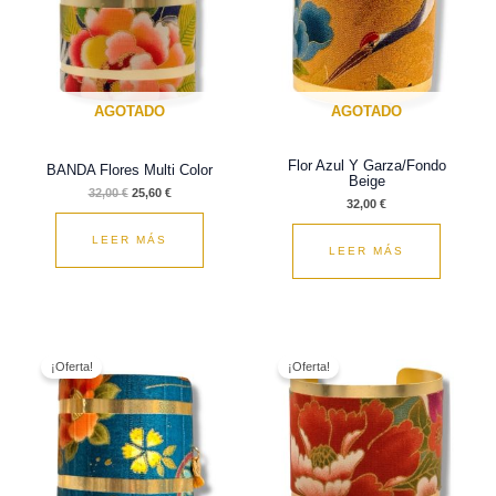
32,00 €.
25,60 €.
AGOTADO
AGOTADO
Flor Azul Y Garza/Fondo
BANDA Flores Multi Color
Beige
32,00
€
25,60
€
32,00
€
LEER MÁS
LEER MÁS
El
El
El
El
precio
precio
precio
precio
¡Oferta!
¡Oferta!
original
actual
original
actual
era:
es:
era:
es:
32,00 €.
25,60 €.
32,00 €.
25,60 €.