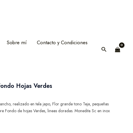
Sobre mí
Contacto y Condiciones
Buscar
Fondo Hojas Verdes
recio
tual
ncho, realizado en tela japo, Flor grande tono Teja, pequeñas
:
re Fondo de hojas Verdes, lineas doradas. Monedita Sc en inox
5,60 €.