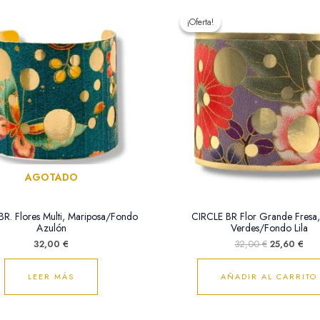
El
El
precio
pre
¡Oferta!
¡Oferta!
original
actu
era:
es:
32,00 €.
25,
AGOTADO
R. Flores Multi, Mariposa/Fondo
CIRCLE BR Flor Grande Fresa,
Azulón
Verdes/Fondo Lila
32,00
€
32,00
€
25,60
€
LEER MÁS
AÑADIR AL CARRITO