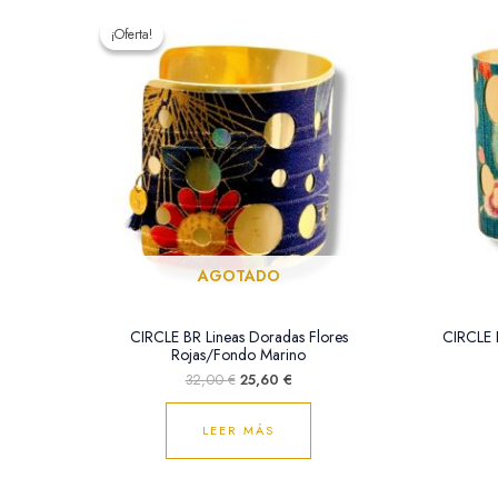
El
El
precio
precio
¡Oferta!
¡Oferta!
original
actual
era:
es:
32,00 €.
25,60 €.
AGOTADO
CIRCLE BR Lineas Doradas Flores
CIRCLE B
Rojas/Fondo Marino
32,00
€
25,60
€
LEER MÁS