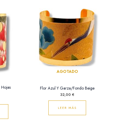
cio
al
60 €.
AGOTADO
 Hojas
Flor Azul Y Garza/Fondo Beige
32,00
€
LEER MÁS