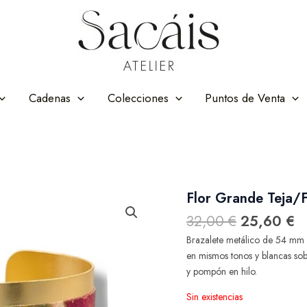
Cadenas
Colecciones
Puntos de Venta
El
El
Flor Grande Teja/
precio
p
32,00
€
25,60
€
original
ac
Brazalete metálico de 54 mm a
era:
es
en mismos tonos y blancas sob
32,00 €.
2
y pompón en hilo.
Sin existencias