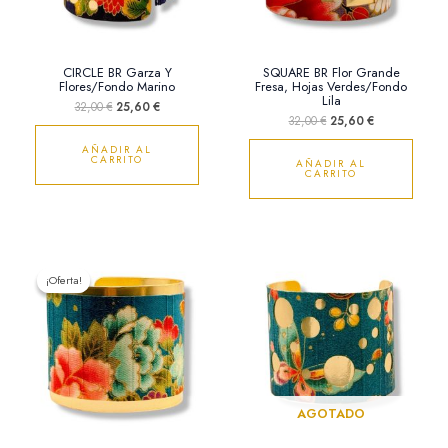
CIRCLE BR Garza Y
SQUARE BR Flor Grande
Flores/Fondo Marino
Fresa, Hojas Verdes/Fondo
Lila
32,00
€
25,60
€
32,00
€
25,60
€
AÑADIR AL
CARRITO
AÑADIR AL
CARRITO
El
El
precio
precio
¡Oferta!
¡Oferta!
original
actual
era:
es:
32,00 €.
25,60 €.
AGOTADO