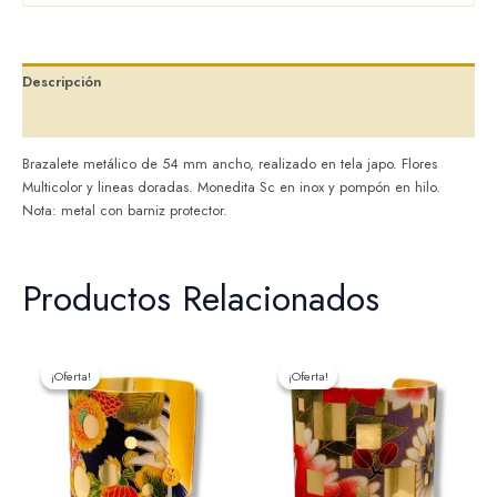
Descripción
Valoraciones (0)
Brazalete metálico de 54 mm ancho, realizado en tela japo. Flores
Multicolor y lineas doradas. Monedita Sc en inox y pompón en hilo.
Nota: metal con barniz protector.
Productos Relacionados
El
El
El
El
precio
precio
precio
precio
¡Oferta!
¡Oferta!
¡Oferta!
¡Oferta!
original
actual
original
actual
era:
es:
era:
es:
32,00 €.
25,60 €.
32,00 €.
25,60 €.