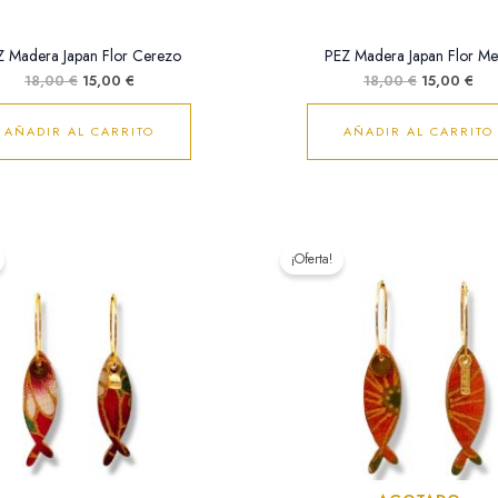
 Madera Japan Flor Cerezo
PEZ Madera Japan Flor Me
18,00
€
15,00
€
18,00
€
15,00
€
AÑADIR AL CARRITO
AÑADIR AL CARRITO
El
El
El
El
precio
precio
precio
pre
¡Oferta!
original
actual
original
act
era:
es:
era:
es:
18,00 €.
15,00 €.
18,00 €.
15,