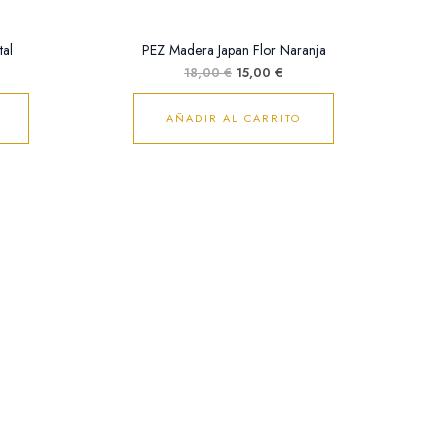
tal
PEZ Madera Japan Flor Naranja
18,00
€
15,00
€
AÑADIR AL CARRITO
cio
ual
00 €.