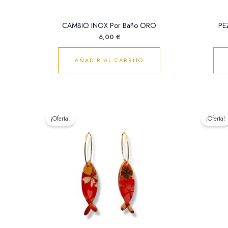
CAMBIO INOX Por Baño ORO
PEZ
6,00
€
AÑADIR AL CARRITO
El
El
precio
precio
¡Oferta!
¡Oferta!
original
actual
era:
es:
18,00 €.
15,00 €.