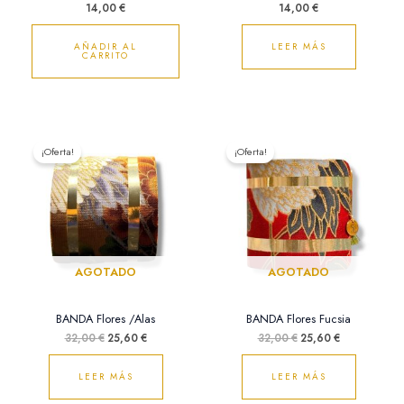
14,00
€
14,00
€
AÑADIR AL
LEER MÁS
CARRITO
El
El
El
El
precio
precio
precio
precio
¡Oferta!
¡Oferta!
original
actual
original
actual
era:
es:
era:
es:
32,00 €.
25,60 €.
32,00 €.
25,60 €.
AGOTADO
AGOTADO
BANDA Flores /Alas
BANDA Flores Fucsia
32,00
€
25,60
€
32,00
€
25,60
€
LEER MÁS
LEER MÁS