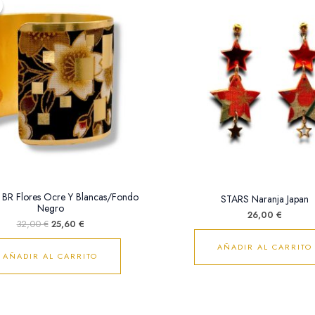
original
actual
era:
es:
32,00 €.
25,60 €.
BR Flores Ocre Y Blancas/Fondo
STARS Naranja Japan
Negro
26,00
€
32,00
€
25,60
€
AÑADIR AL CARRITO
AÑADIR AL CARRITO