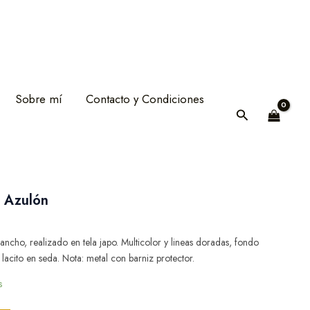
era:
es:
32,00 €.
25,60 €.
Sobre mí
Contacto y Condiciones
Buscar
o Azulón
recio
tual
ncho, realizado en tela japo. Multicolor y lineas doradas, fondo
:
lacito en seda. Nota: metal con barniz protector.
5,60 €.
s