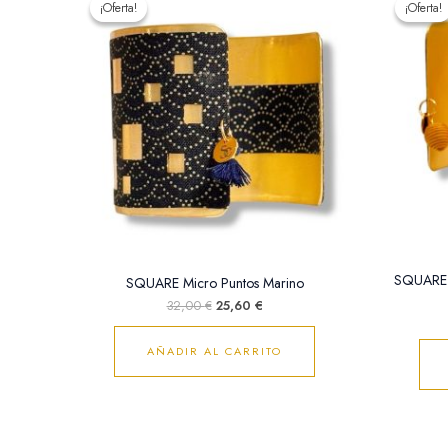
¡Oferta!
¡Oferta!
¡Oferta!
¡Oferta!
original
actual
era:
es:
32,00 €.
25,60 €.
SQUARE 
SQUARE Micro Puntos Marino
32,00
€
25,60
€
AÑADIR AL CARRITO