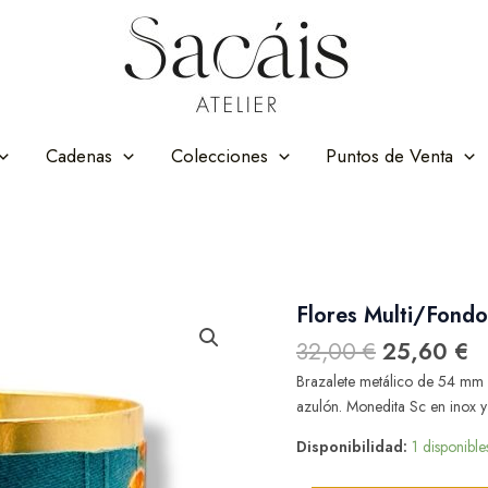
Cadenas
Colecciones
Puntos de Venta
El
El
Flores Multi/Fond
Flores
precio
p
Multi/Fondo
32,00
€
25,60
€
Azulón
original
ac
cantidad
Brazalete metálico de 54 mm a
era:
es
azulón. Monedita Sc en inox y 
32,00 €.
2
Disponibilidad:
1 disponible