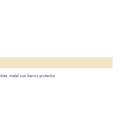
ota: metal con barniz protector.
El
El
precio
precio