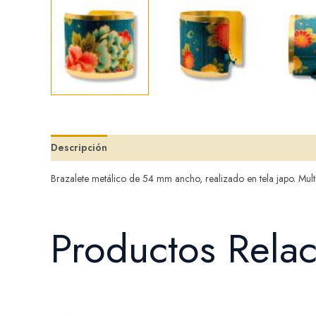
Descripción
Valoraciones (0)
Brazalete metálico de 54 mm ancho, realizado en tela japo. Multi
Productos Rela
El
El
precio
precio