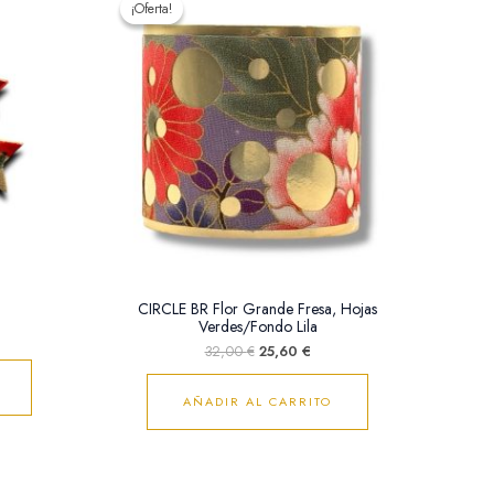
¡Oferta!
¡Oferta!
original
actual
era:
es:
32,00 €.
25,60 €.
CIRCLE BR Flor Grande Fresa, Hojas
Verdes/Fondo Lila
32,00
€
25,60
€
AÑADIR AL CARRITO