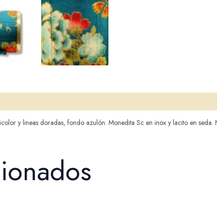
color y lineas doradas, fondo azulón. Monedita Sc en inox y lacito en seda. N
cionados
El
El
precio
precio