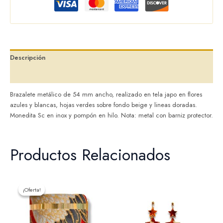
Descripción
Valoraciones (0)
Brazalete metálico de 54 mm ancho, realizado en tela japo en flores
azules y blancas, hojas verdes sobre fondo beige y lineas doradas.
Monedita Sc en inox y pompón en hilo. Nota: metal con barniz protector.
Productos Relacionados
El
El
precio
precio
¡Oferta!
¡Oferta!
original
actual
era:
es:
32,00 €.
25,60 €.