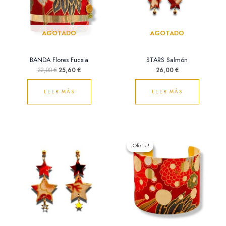
AGOTADO
AGOTADO
BANDA Flores Fucsia
STARS Salmón
32,00
€
25,60
€
26,00
€
LEER MÁS
LEER MÁS
El
El
precio
precio
¡Oferta!
¡Oferta!
original
actual
era:
es:
32,00 €.
25,60 €.