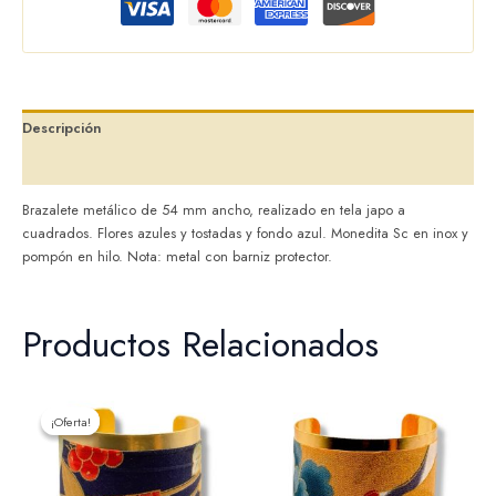
Descripción
Valoraciones (0)
Brazalete metálico de 54 mm ancho, realizado en tela japo a
cuadrados. Flores azules y tostadas y fondo azul. Monedita Sc en inox y
pompón en hilo. Nota: metal con barniz protector.
Productos Relacionados
El
El
precio
precio
¡Oferta!
¡Oferta!
original
actual
era:
es:
32,00 €.
25,60 €.