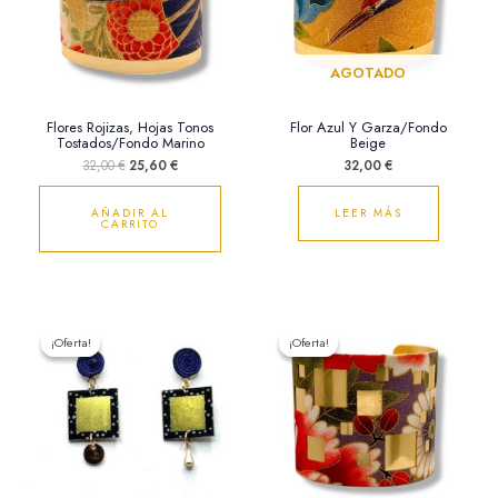
AGOTADO
Flores Rojizas, Hojas Tonos
Flor Azul Y Garza/Fondo
Tostados/Fondo Marino
Beige
32,00
€
25,60
€
32,00
€
AÑADIR AL
LEER MÁS
CARRITO
El
El
El
El
precio
precio
precio
precio
¡Oferta!
¡Oferta!
¡Oferta!
¡Oferta!
original
actual
original
actual
era:
es:
era:
es:
19,50 €.
16,00 €.
32,00 €.
25,60 €.