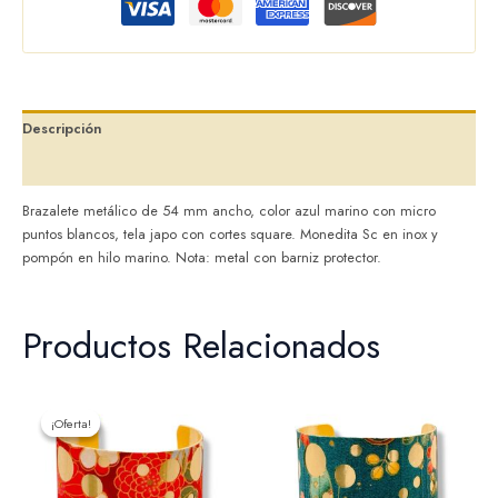
Descripción
Valoraciones (0)
Brazalete metálico de 54 mm ancho, color azul marino con micro
puntos blancos, tela japo con cortes square. Monedita Sc en inox y
pompón en hilo marino. Nota: metal con barniz protector.
Productos Relacionados
El
El
precio
precio
¡Oferta!
¡Oferta!
original
actual
era:
es:
32,00 €.
25,60 €.