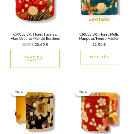
AGOTADO
CIRCLE BR. Flores Fucsias,
CIRCLE BR. Flores Multi,
Alas Oscuras/Fondo Burdeos
Mariposa/Fondo Azulón
32,00
€
25,60
€
32,00
€
AÑADIR AL
LEER MÁS
CARRITO
El
El
El
El
precio
precio
precio
precio
¡Oferta!
¡Oferta!
¡Oferta!
¡Oferta!
original
actual
original
actual
era:
es:
era:
es:
32,00 €.
25,60 €.
32,00 €.
25,60 €.