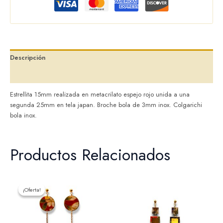
Descripción
Valoraciones (0)
Estrellita 15mm realizada en metacrilato espejo rojo unida a una
segunda 25mm en tela japan. Broche bola de 3mm inox. Colgarichi
bola inox.
Productos Relacionados
El
El
precio
precio
¡Oferta!
¡Oferta!
original
actual
era:
es:
24,00 €.
19,00 €.