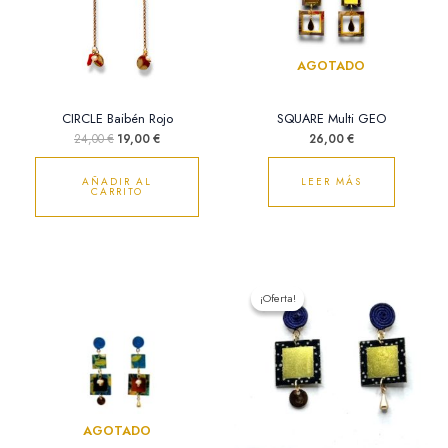
AGOTADO
CIRCLE Baibén Rojo
SQUARE Multi GEO
24,00
€
19,00
€
26,00
€
AÑADIR AL
LEER MÁS
CARRITO
El
El
precio
precio
¡Oferta!
¡Oferta!
original
actual
era:
es:
19,50 €.
16,00 €.
AGOTADO