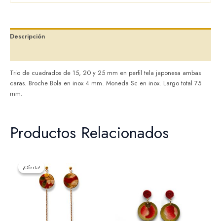
Descripción
Valoraciones (0)
Trio de cuadrados de 15, 20 y 25 mm en perfil tela japonesa ambas
caras. Broche Bola en inox 4 mm. Moneda Sc en inox. Largo total 75
mm.
Productos Relacionados
El
El
precio
precio
¡Oferta!
¡Oferta!
original
actual
era:
es:
24,00 €.
19,00 €.