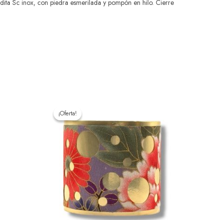
ta Sc inox, con piedra esmerilada y pompón en hilo. Cierre
El
El
precio
precio
¡Oferta!
¡Oferta!
original
actual
era:
es:
32,00 €.
25,60 €.