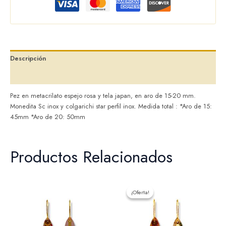
Descripción
Valoraciones (0)
Pez en metacrilato espejo rosa y tela japan, en aro de 15-20 mm.
Monedita Sc inox y colgarichi star perfil inox. Medida total : *Aro de 15:
45mm *Aro de 20: 50mm
Productos Relacionados
El
El
precio
precio
¡Oferta!
¡Oferta!
original
actual
era:
es:
18,00 €.
15,00 €.