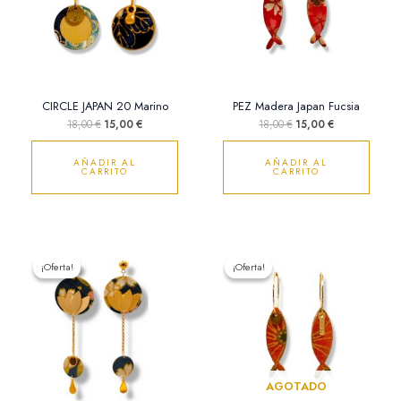
CIRCLE JAPAN 20 Marino
PEZ Madera Japan Fucsia
18,00
€
15,00
€
18,00
€
15,00
€
AÑADIR AL
AÑADIR AL
CARRITO
CARRITO
El
El
El
El
precio
precio
precio
precio
¡Oferta!
¡Oferta!
¡Oferta!
¡Oferta!
original
actual
original
actual
era:
es:
era:
es:
28,00 €.
22,00 €.
18,00 €.
15,00 €.
AGOTADO