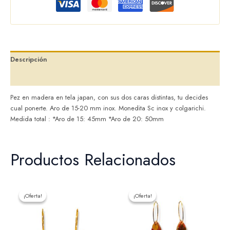
Descripción
Valoraciones (0)
Pez en madera en tela japan, con sus dos caras distintas, tu decides
cual ponerte. Aro de 15-20 mm inox. Monedita Sc inox y colgarichi.
Medida total : *Aro de 15: 45mm *Aro de 20: 50mm
Productos Relacionados
El
El
El
El
precio
precio
precio
precio
¡Oferta!
¡Oferta!
¡Oferta!
¡Oferta!
original
actual
original
actual
era:
es:
era:
es:
18,00 €.
15,00 €.
18,00 €.
15,00 €.