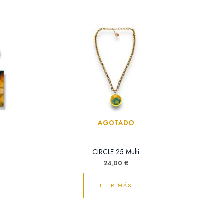
io
al
0 €.
AGOTADO
CIRCLE 25 Multi
24,00
€
LEER MÁS