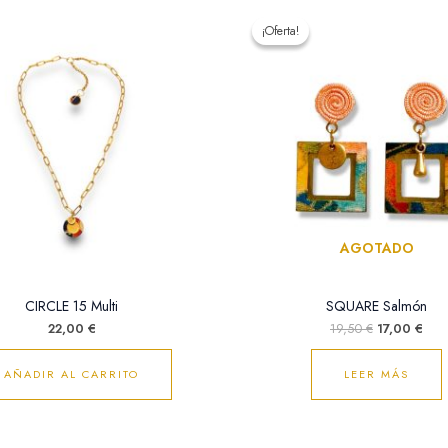
El
El
precio
prec
¡Oferta!
¡Oferta!
original
actu
era:
es:
19,50 €.
17,0
AGOTADO
CIRCLE 15 Multi
SQUARE Salmón
22,00
€
19,50
€
17,00
€
AÑADIR AL CARRITO
LEER MÁS