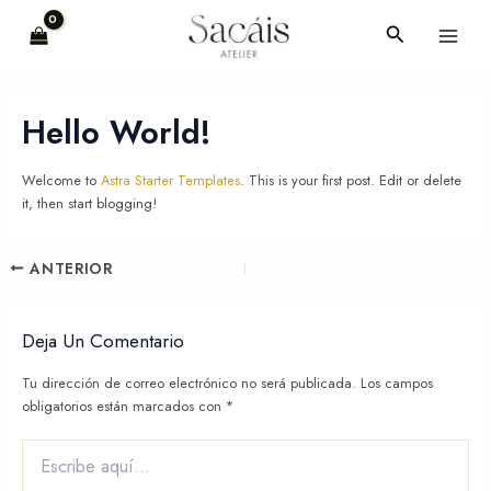
Ir
Navegación
MAI
Buscar
al
de
MEN
contenido
entradas
Hello World!
Welcome to
Astra Starter Templates
. This is your first post. Edit or delete
it, then start blogging!
ANTERIOR
Deja Un Comentario
Tu dirección de correo electrónico no será publicada.
Los campos
obligatorios están marcados con
*
Escribe
aquí...