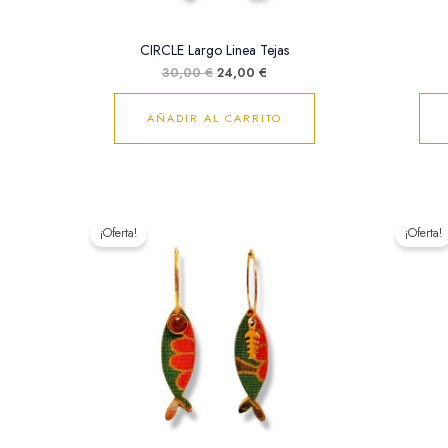
CIRCLE Largo Linea Tejas
30,00
€
24,00
€
AÑADIR AL CARRITO
El
El
precio
precio
¡Oferta!
¡Oferta!
original
actual
era:
es:
18,00 €.
15,00 €.