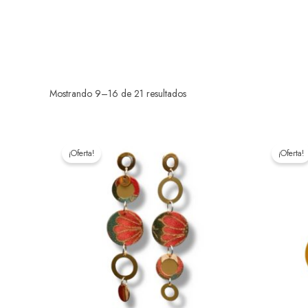
Mostrando 9–16 de 21 resultados
El
El
precio
precio
¡Oferta!
¡Oferta!
original
actual
era:
es:
30,00 €.
24,00 €.