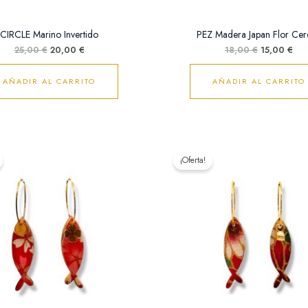
CIRCLE Marino Invertido
PEZ Madera Japan Flor Cer
25,00
€
20,00
€
18,00
€
15,00
€
AÑADIR AL CARRITO
AÑADIR AL CARRITO
El
El
El
El
precio
precio
precio
pre
¡Oferta!
original
actual
original
act
era:
es:
era:
es:
18,00 €.
15,00 €.
18,00 €.
15,