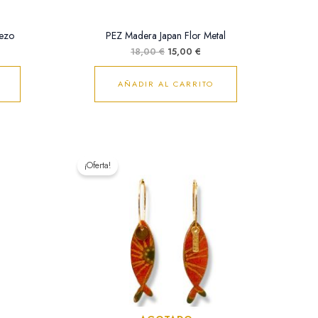
ezo
PEZ Madera Japan Flor Metal
18,00
€
15,00
€
AÑADIR AL CARRITO
El
El
cio
precio
precio
¡Oferta!
ual
original
actual
era:
es:
00 €.
18,00 €.
15,00 €.